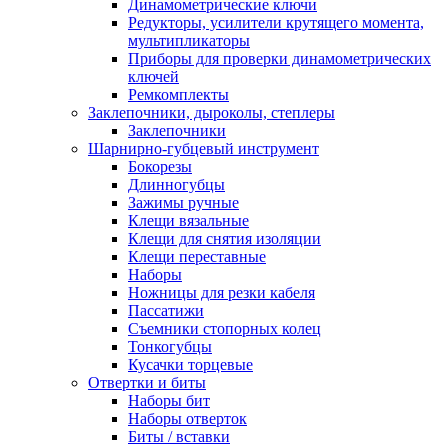
Динамометрические ключи
Редукторы, усилители крутящего момента,
мультипликаторы
Приборы для проверки динамометрических
ключей
Ремкомплекты
Заклепочники, дыроколы, степлеры
Заклепочники
Шарнирно-губцевый инструмент
Бокорезы
Длинногубцы
Зажимы ручные
Клещи вязальные
Клещи для снятия изоляции
Клещи переставные
Наборы
Ножницы для резки кабеля
Пассатижи
Съемники стопорных колец
Тонкогубцы
Кусачки торцевые
Отвертки и биты
Наборы бит
Наборы отверток
Биты / вставки