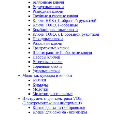
Баллонные ключи
Радиусные ключи
Разводные ключи
Трубные и газовые ключи
Ключи HEX с L-образной рукояткой
Ключи TORX Г-образные
Комбинированные ключи
Ключи TORX с L-образной рукояткой
Накидные ключи
Рожковые ключи
Трещоточные ключи
Шестигранные Г-образные ключи
Наборы ключей
Разрезные ключи
Торцевые ключи
Ударные ключи
Молотки, кувалды и киянки
Киянки
Кувалды
Молотки
Молотки рихтовочные
Инструменты для электрика VDE
(Электромонтажный инструмент)
Клещи для зачистки проводов
Клещи для обжима - кримперы