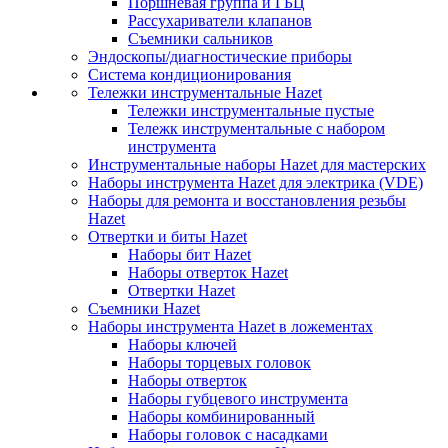
Поршневая группа и ГБЦ
Рассухариватели клапанов
Съемники сальников
Эндоскопы/диагностические приборы
Система кондиционирования
Тележки инструментальные Hazet
Тележки инструментальные пустые
Тележк инструментальные с набором
инструмента
Инструментальные наборы Hazet для мастерских
Наборы инструмента Hazet для электрика (VDE)
Наборы для ремонта и восстановления резьбы
Hazet
Отвертки и биты Hazet
Наборы бит Hazet
Наборы отверток Hazet
Отвертки Hazet
Съемники Hazet
Наборы инструмента Hazet в ложементах
Наборы ключей
Наборы торцевых головок
Наборы отверток
Наборы губцевого инструмента
Наборы комбинированный
Наборы головок с насадками