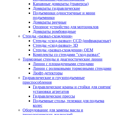
Канавные домкраты (траверсы)
Домкраты гидравлические
Подъемники одностоечные и мини
подъемники
Домкраты реечные
Опорное устройство для мотоциклов
Домкраты ромбовидные
Стенды «развал-схождения»
Стенды «сход-развал» CCD (инфракрасные)
Стенды «сход-развал» 3D
Стенды «развал-схождения» ОЕМ
Комплекты со стендами "сход-развал"
Тормозные стенды и диагностические линии
Линии с площадочными стендами
Линии с роликовыми тормозными стендами
Люфт-детекторы
Гидравлические и грузоподъемные
приспособления
Гидравлические краны и стойки для снятия/
установки агрегатов
Гидравлические прессы
Подъемные столы, тележки для подъема
колес
Оборудование для замены масла и
технологических жидкостей