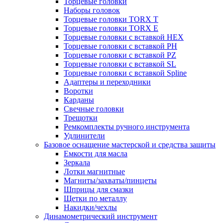
Торцевые головки
Наборы головок
Торцевые головки TORX T
Торцевые головки TORX Е
Торцевые головки с вставкой HEX
Торцевые головки с вставкой PH
Торцевые головки с вставкой PZ
Торцевые головки с вставкой SL
Торцевые головки с вставкой Spline
Адаптеры и переходники
Воротки
Карданы
Свечные головки
Трещотки
Ремкомплекты ручного инструмента
Удлинители
Базовое оснащение мастерской и средства защиты
Емкости для масла
Зеркала
Лотки магнитные
Магниты/захваты/пинцеты
Шприцы для смазки
Щетки по металлу
Накидки/чехлы
Динамометрический инструмент