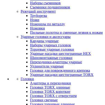
Наборы съемников
Съемники подшипников
Режущий инструмент
Труборезы
Ножи
Ножницы по металлу
Ножовки
Пильные полотна и сменные лезвия к ножам
Ударные головки и аксессуары
Карданы ударные
Наборы ударных головок
Торцевые ударные головки
Ударные насадки шестигранные HEX
Шиномонтажные головки
Переходники-адаптеры ударные
Удлинители ударные
Головки для поврежденного крепежа
Ударные насадки шестигранные TORX
Головки
Адаптеры и переходники
Головки TORX длинные
Головки TORX короткие
Головки TORX с отверстием
Головки свечные
Головки торцевые длинные