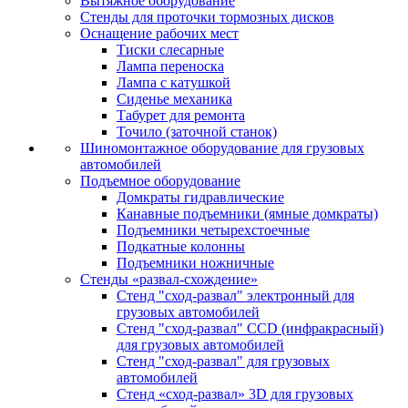
Вытяжное оборудование
Стенды для проточки тормозных дисков
Оснащение рабочих мест
Тиски слесарные
Лампа переноска
Лампа с катушкой
Сиденье механика
Табурет для ремонта
Точило (заточной станок)
Шиномонтажное оборудование для грузовых
автомобилей
Подъемное оборудование
Домкраты гидравлические
Канавные подъемники (ямные домкраты)
Подъемники четырехстоечные
Подкатные колонны
Подъемники ножничные
Стенды «развал-схождение»
Стенд "сход-развал" электронный для
грузовых автомобилей
Стенд "сход-развал" CCD (инфракрасный)
для грузовых автомобилей
Стенд "сход-развал" для грузовых
автомобилей
Стенд «сход-развал» 3D для грузовых