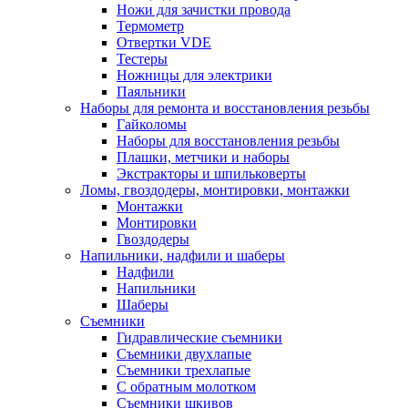
Ножи для зачистки провода
Термометр
Отвертки VDE
Тестеры
Ножницы для электрики
Паяльники
Наборы для ремонта и восстановления резьбы
Гайколомы
Наборы для восстановления резьбы
Плашки, метчики и наборы
Экстракторы и шпильковерты
Ломы, гвоздодеры, монтировки, монтажки
Монтажки
Монтировки
Гвоздодеры
Напильники, надфили и шаберы
Надфили
Напильники
Шаберы
Съемники
Гидравлические съемники
Съемники двухлапые
Съемники трехлапые
С обратным молотком
Съемники шкивов