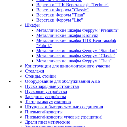
Верстаки ТПК Верстакофф "Technic"
Верстаки Феррум "Classic"
Верстаки Феррум "Titan"
Верстаки Феррум "Lite"
Шкафы
Металлические шкафы Феррум "Premium"
Металлические шкафы Kronvuz
Металлические шкафы ТПК Верстакофф
"Fabrik"
Металлические шкафы Феррум "Standart"
Металлические шкафы Феррум "Classic"
Металлические шкафы Феррум "Titan"
Конструкции для шиномонтажного участка
Стеллажи
Стенды, стойки
Оборудование для обслуживания АКБ
Пуско-зарядные устройства
Пусковые устройства
Зарядные устройства
Тестеры аккумуляторов
Штуцеры и быстросъемные соединения
Пневмогайковерты
Пневмогайковерты угловые (трещотки)
Дрели пневматические