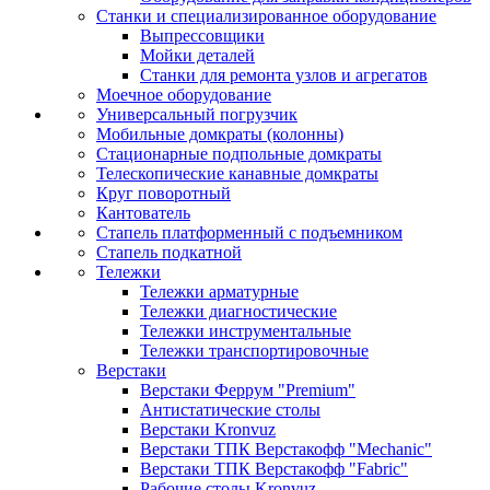
Станки и специализированное оборудование
Выпрессовщики
Мойки деталей
Станки для ремонта узлов и агрегатов
Моечное оборудование
Универсальный погрузчик
Мобильные домкраты (колонны)
Стационарные подпольные домкраты
Телескопические канавные домкраты
Круг поворотный
Кантователь
Стапель платформенный с подъемником
Стапель подкатной
Тележки
Тележки арматурные
Тележки диагностические
Тележки инструментальные
Тележки транспортировочные
Верстаки
Верстаки Феррум "Premium"
Антистатические столы
Верстаки Kronvuz
Верстаки ТПК Верстакофф "Mechanic"
Верстаки ТПК Верстакофф "Fabric"
Рабочие столы Kronvuz